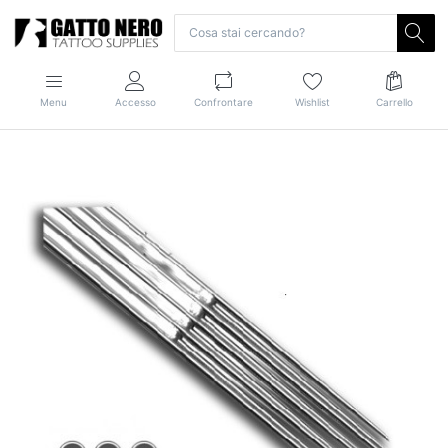
Menu
Accesso
Confrontare
Wishlist
Carrello