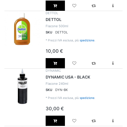
DETTOL
DETTOL
Flacone 500ml
SKU
DETTOL
*
Prezzi IVA esclusa, più
spedizione
.
10,00 €
DYNAMIC
DYNAMIC USA - BLACK
Flacone 240ml
SKU
DYN-BK
*
Prezzi IVA esclusa, più
spedizione
.
30,00 €