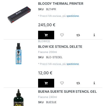
BLOODY THERMAL PRINTER
SKU
BLTHPR
*
Prezzi IVA esclusa, più
spedizione
.
245,00 €
BLOWICE
BLOW ICE STENCIL DELETE
Flacone 200ml
SKU
BLO-STEDEL
*
Prezzi IVA esclusa, più
spedizione
.
12,00 €
BUENA SUERTE SUPER STENCIL GEL
Flacone 240ml
SKU
BUESUE