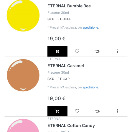
ETERNAL Bumble Bee
Flacone 30ml
SKU
ET-BUBE
*
Prezzi IVA esclusa, più
spedizione
.
19,00 €
ETERNAL
ETERNAL Caramel
Flacone 30ml
SKU
ET-CAR
*
Prezzi IVA esclusa, più
spedizione
.
19,00 €
ETERNAL
ETERNAL Cotton Candy