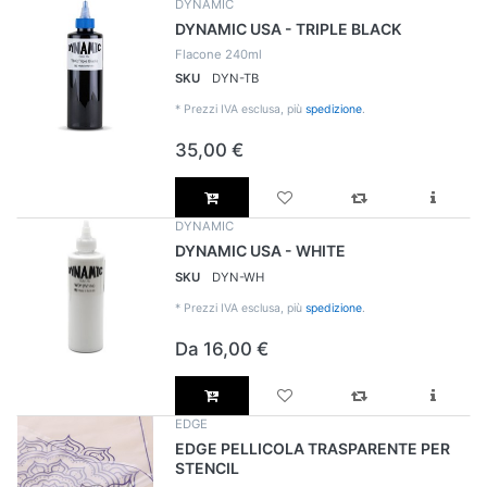
DYNAMIC
DYNAMIC USA - TRIPLE BLACK
Flacone 240ml
SKU
DYN-TB
*
Prezzi IVA esclusa, più
spedizione
.
35,00 €
DYNAMIC
DYNAMIC USA - WHITE
SKU
DYN-WH
*
Prezzi IVA esclusa, più
spedizione
.
Da 16,00 €
EDGE
EDGE PELLICOLA TRASPARENTE PER
STENCIL