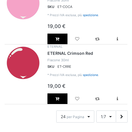
Flacone 30ml
SKU
ET-COCA
*
Prezzi IVA esclusa, più
spedizione
.
19,00 €
ETERNAL
ETERNAL Crimson Red
Flacone 30ml
SKU
ET-CRRE
*
Prezzi IVA esclusa, più
spedizione
.
19,00 €
24
1
7
per Pagina
/