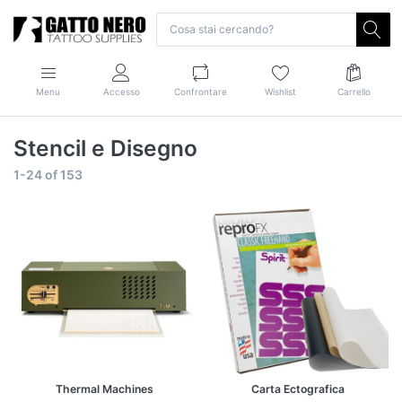
Menu
Accesso
Confrontare
Wishlist
Carrello
Stencil e Disegno
1-24
of
153
Thermal Machines
Carta Ectografica