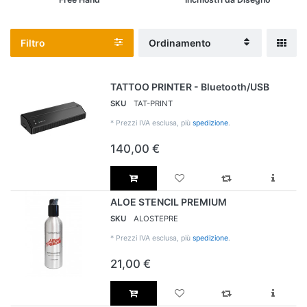
Filtro
Ordinamento
TATTOO PRINTER - Bluetooth/USB
SKU
TAT-PRINT
*
Prezzi IVA esclusa, più
spedizione
.
140,00 €
ALOE STENCIL PREMIUM
SKU
ALOSTEPRE
*
Prezzi IVA esclusa, più
spedizione
.
21,00 €