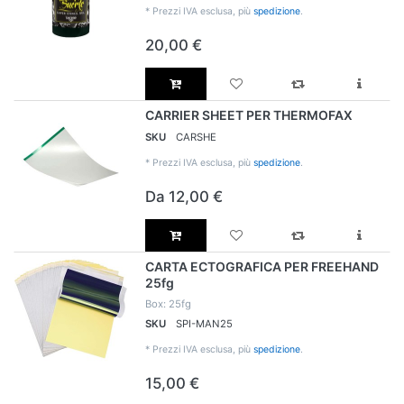
*
Prezzi IVA esclusa, più
spedizione
.
20,00 €
CARRIER SHEET PER THERMOFAX
SKU
CARSHE
*
Prezzi IVA esclusa, più
spedizione
.
Da 12,00 €
CARTA ECTOGRAFICA PER FREEHAND
25fg
Box: 25fg
SKU
SPI-MAN25
*
Prezzi IVA esclusa, più
spedizione
.
15,00 €