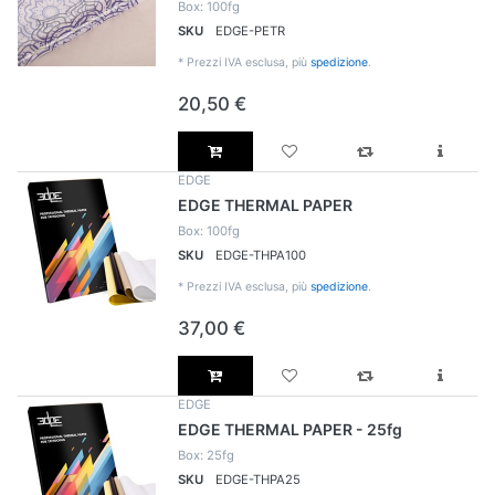
Box: 100fg
SKU
EDGE-PETR
*
Prezzi IVA esclusa, più
spedizione
.
20,50 €
EDGE
EDGE THERMAL PAPER
Box: 100fg
SKU
EDGE-THPA100
*
Prezzi IVA esclusa, più
spedizione
.
37,00 €
EDGE
EDGE THERMAL PAPER - 25fg
Box: 25fg
SKU
EDGE-THPA25