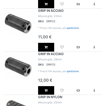
GRIP IN ACCIAO
Misura grip: 22mm
SKU
GRIP22
*
Prezzi IVA esclusa, più
spedizione
.
11,00 €
GRIP IN ACCIAO
Misura grip: 28mm
SKU
GRIP25
*
Prezzi IVA esclusa, più
spedizione
.
12,00 €
GRIP IN NYLON
Misura grip: 25mm