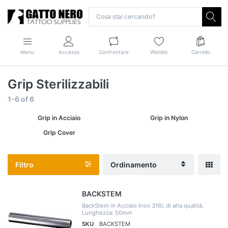
Menu
Accesso
Confrontare
Wishlist
Carrello
Grip Sterilizzabili
1-6
of
6
Grip in Acciaio
Grip in Nylon
Grip Cover
Filtro
Ordinamento
BACKSTEM
BackStem in Acciaio Inox 316L di alta qualità.
Lunghezza: 50mm
SKU
BACKSTEM