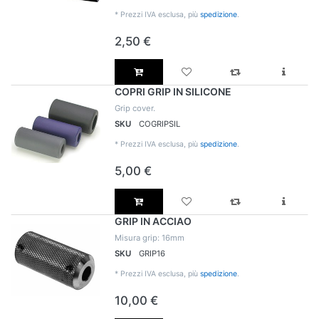
*
Prezzi IVA esclusa, più
spedizione
.
2,50 €
COPRI GRIP IN SILICONE
Grip cover.
SKU
COGRIPSIL
*
Prezzi IVA esclusa, più
spedizione
.
5,00 €
GRIP IN ACCIAO
Misura grip: 16mm
SKU
GRIP16
*
Prezzi IVA esclusa, più
spedizione
.
10,00 €