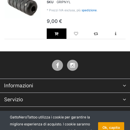
SKU
GRIPNYL
*
Prezzi IVA esclusa, più
spedizione
.
9,00 €
Informazioni
Servizio
Azienda
GattoNeroTattoo utilizza i cookie per garantire la
migliore esperienza di acquisto. I cookie saranno
* Tutti i prezzi IVA esclusa, più
Copyright © 2026 GattoNeroTattoo.
Ok, capito