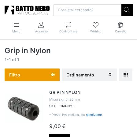
Menu
Accesso
Confrontare
Wishlist
Carrello
Grip in Nylon
1-1
of
1
Filtro
Ordinamento
GRIP IN NYLON
Misura grip: 25mm
SKU
GRIPNYL
*
Prezzi IVA esclusa, più
spedizione
.
9,00 €