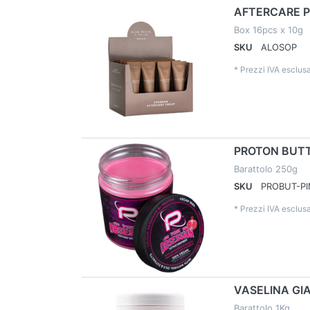
AFTERCARE P
Box 16pcs x 10g
SKU
ALOSOP
*
Prezzi IVA esclusa
PROTON BUTT
Barattolo 250g
SKU
PROBUT-PI
*
Prezzi IVA esclusa
VASELINA GI
Barattolo 1Kg