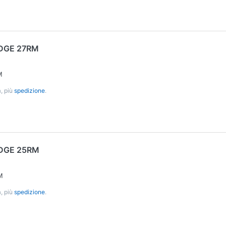
DGE 27RM
M
, più
spedizione
.
DGE 25RM
M
, più
spedizione
.