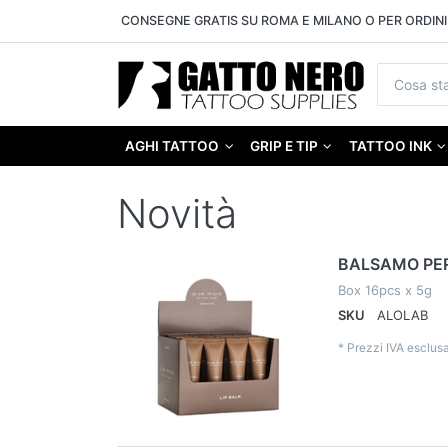
CONSEGNE GRATIS SU ROMA E MILANO O PER ORDINI 
AGHI TATTOO
GRIP E TIP
TATTOO INK
Novità
BALSAMO PER
Box 16pcs x 5g
SKU
ALOLAB
*
Prezzi IVA esclusa