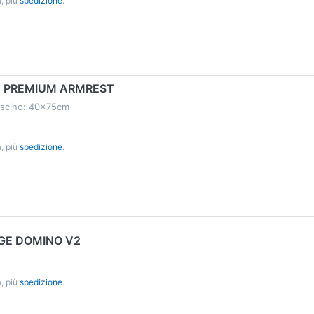
, più
spedizione
.
E PREMIUM ARMREST
uscino: 40x75cm
, più
spedizione
.
GE DOMINO V2
, più
spedizione
.