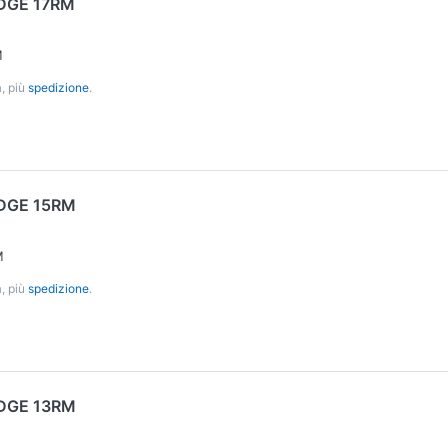
DGE 17RM
M
, più
spedizione
.
DGE 15RM
M
, più
spedizione
.
DGE 13RM