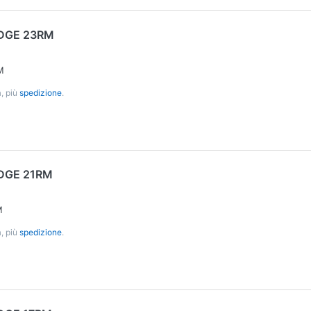
DGE 23RM
M
, più
spedizione
.
DGE 21RM
M
, più
spedizione
.