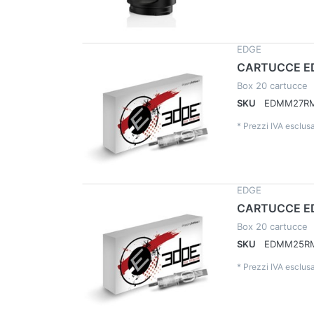
EDGE
CARTUCCE E
Box 20 cartucce
SKU
EDMM27R
*
Prezzi IVA esclusa
EDGE
CARTUCCE E
Box 20 cartucce
SKU
EDMM25R
*
Prezzi IVA esclusa