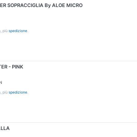
ER SOPRACCIGLIA By ALOE MICRO
, più
spedizione
.
ER - PINK
N
, più
spedizione
.
ALLA