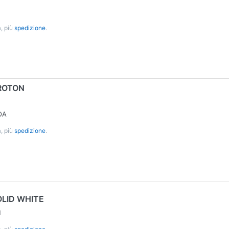
, più
spedizione
.
ROTON
OA
, più
spedizione
.
LID WHITE
H