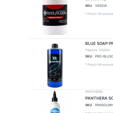
SKU
VASGIA
*
Prezzi IVA esclusa
BLUE SOAP P
Flacone 1000ml
SKU
PRO-BLUS
*
Prezzi IVA esclusa
PANTHERA
PANTHERA SO
SKU
PANSOLW