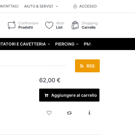
ONTATTACI
AIUTO & SERVIZI
ACCESSO
Confrontare
Wish
Shopping
Prodotti
List
Carrello
TATORI E CAVETTERIA
PIERCING
PMU
GIFT
RSS
62,00 €
Aggiungere al carrello