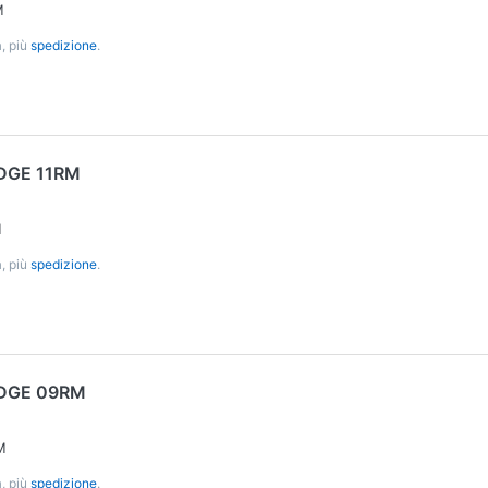
M
, più
spedizione
.
DGE 11RM
M
, più
spedizione
.
DGE 09RM
M
, più
spedizione
.