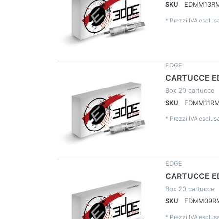
SKU
EDMM13R
*
Prezzi IVA esclusa
EDGE
CARTUCCE E
Box 20 cartucce
SKU
EDMM11R
*
Prezzi IVA esclusa
EDGE
CARTUCCE E
Box 20 cartucce
SKU
EDMM09R
*
Prezzi IVA esclusa