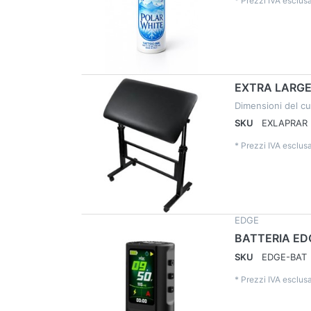
*
Prezzi IVA esclusa
EXTRA LARG
Dimensioni del c
SKU
EXLAPRAR
*
Prezzi IVA esclusa
EDGE
BATTERIA ED
SKU
EDGE-BAT
*
Prezzi IVA esclusa