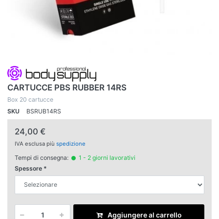
CARTUCCE PBS RUBBER 14RS
Box 20 cartucce
SKU
BSRUB14RS
24,00 €
IVA esclusa più
spedizione
Tempi di consegna:
1 - 2 giorni lavorativi
Spessore
Aggiungere al carrello