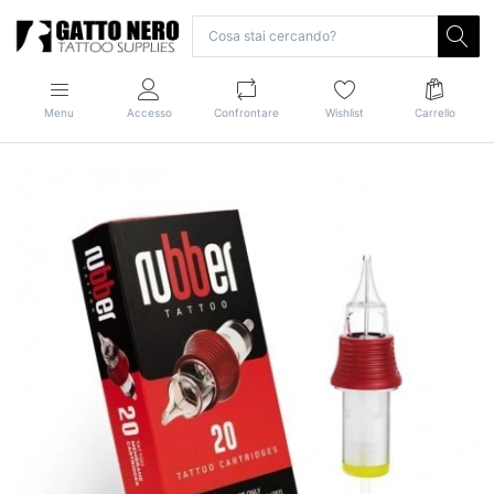
Menu
Accesso
Confrontare
Wishlist
Carrello