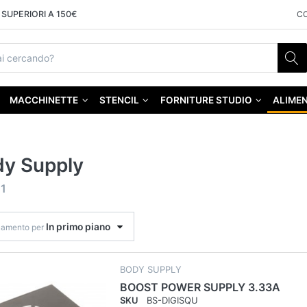
SUPERIORI A 150€
C
MACCHINETTE
STENCIL
FORNITURE STUDIO
ALIMEN
y Supply
f
1
In primo piano
namento per
BODY SUPPLY
BOOST POWER SUPPLY 3.33A
SKU
BS-DIGISQU