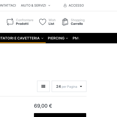
ONTATTACI
AIUTO & SERVIZI
ACCESSO
Confrontare
Wish
Shopping
Prodotti
List
Carrello
TATORI E CAVETTERIA
PIERCING
PMU
GIFT
24
per Pagina
69,00 €