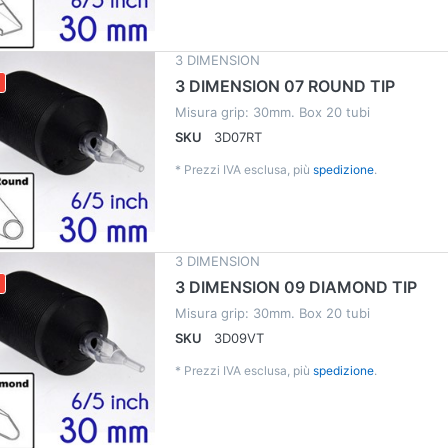
3 DIMENSION
3 DIMENSION 07 ROUND TIP
Misura grip: 30mm. Box 20 tubi
SKU
3D07RT
*
Prezzi IVA esclusa, più
spedizione
.
3 DIMENSION
3 DIMENSION 09 DIAMOND TIP
Misura grip: 30mm. Box 20 tubi
SKU
3D09VT
*
Prezzi IVA esclusa, più
spedizione
.