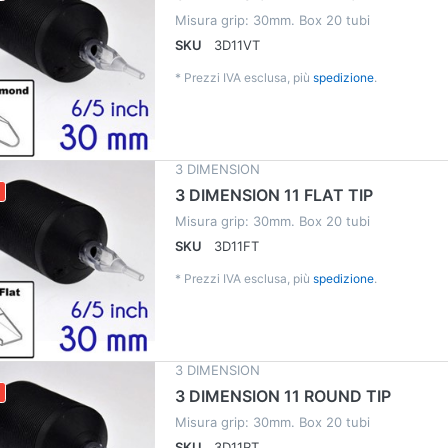
Misura grip: 30mm. Box 20 tubi
SKU
3D11VT
*
Prezzi IVA esclusa, più
spedizione
.
3 DIMENSION
3 DIMENSION 11 FLAT TIP
Misura grip: 30mm. Box 20 tubi
SKU
3D11FT
*
Prezzi IVA esclusa, più
spedizione
.
3 DIMENSION
3 DIMENSION 11 ROUND TIP
Misura grip: 30mm. Box 20 tubi
SKU
3D11RT