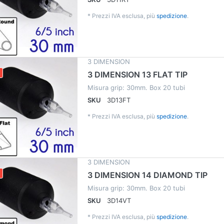
*
Prezzi IVA esclusa, più
spedizione
.
3 DIMENSION
3 DIMENSION 13 FLAT TIP
Misura grip: 30mm. Box 20 tubi
SKU
3D13FT
*
Prezzi IVA esclusa, più
spedizione
.
3 DIMENSION
3 DIMENSION 14 DIAMOND TIP
Misura grip: 30mm. Box 20 tubi
SKU
3D14VT
*
Prezzi IVA esclusa, più
spedizione
.