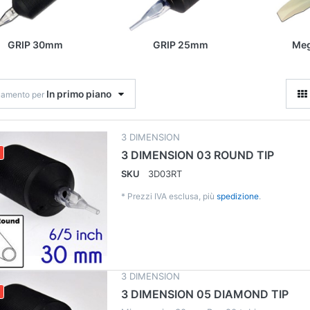
GRIP 30mm
GRIP 25mm
Me
In primo piano
namento per
3 DIMENSION
3 DIMENSION 03 ROUND TIP
SKU
3D03RT
*
Prezzi IVA esclusa, più
spedizione
.
3 DIMENSION
3 DIMENSION 05 DIAMOND TIP