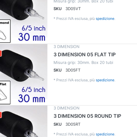
Misura grip: 30mm. Box 20 tubi
SKU
3D05VT
*
Prezzi IVA esclusa, più
spedizione
.
3 DIMENSION
3 DIMENSION 05 FLAT TIP
Misura grip: 30mm. Box 20 tubi
SKU
3D05FT
*
Prezzi IVA esclusa, più
spedizione
.
3 DIMENSION
3 DIMENSION 05 ROUND TIP
SKU
3D05RT
*
Prezzi IVA esclusa, più
spedizione
.