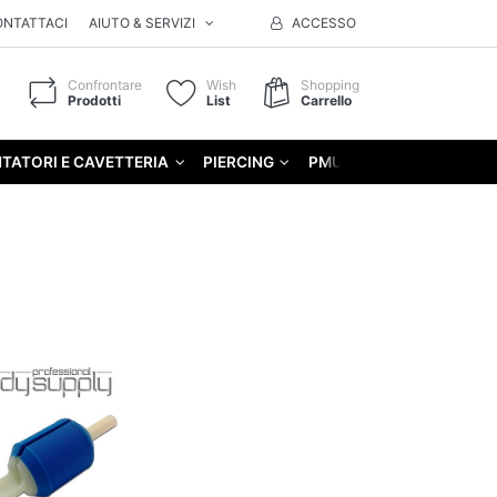
ONTATTACI
AIUTO & SERVIZI
ACCESSO
Confrontare
Wish
Shopping
Prodotti
List
Carrello
TATORI E CAVETTERIA
PIERCING
PMU
GIFT