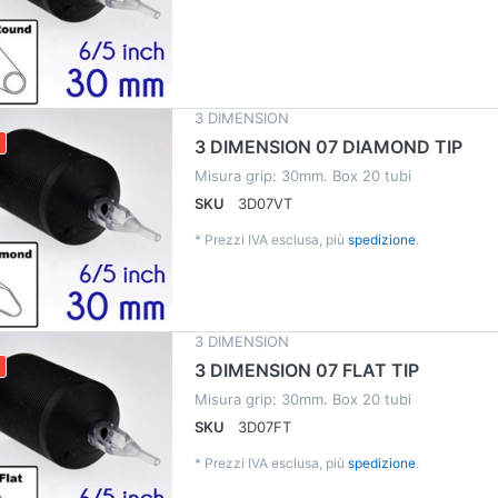
3 DIMENSION
3 DIMENSION 07 DIAMOND TIP
Misura grip: 30mm. Box 20 tubi
SKU
3D07VT
*
Prezzi IVA esclusa, più
spedizione
.
3 DIMENSION
3 DIMENSION 07 FLAT TIP
Misura grip: 30mm. Box 20 tubi
SKU
3D07FT
*
Prezzi IVA esclusa, più
spedizione
.