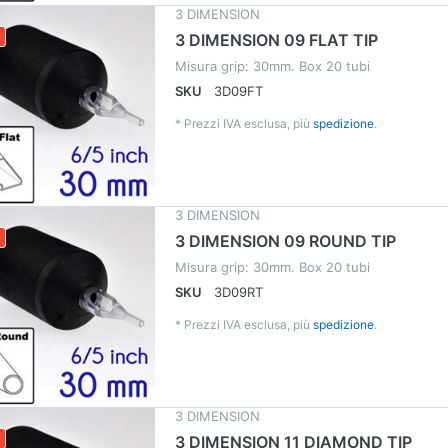
3 DIMENSION
3 DIMENSION 09 FLAT TIP
Misura grip: 30mm. Box 20 tubi
SKU
3D09FT
*
Prezzi IVA esclusa, più
spedizione
.
3 DIMENSION
3 DIMENSION 09 ROUND TIP
Misura grip: 30mm. Box 20 tubi
SKU
3D09RT
*
Prezzi IVA esclusa, più
spedizione
.
3 DIMENSION
3 DIMENSION 11 DIAMOND TIP