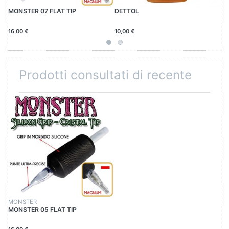
MONSTER 07 FLAT TIP
DETTOL
S8
16,00 €
10,00 €
50
Prodotti consultati di recente
MONSTER
MONSTER 05 FLAT TIP