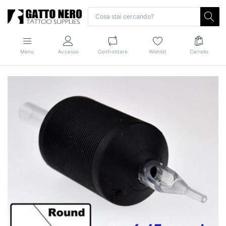
Menu
Accesso
Confrontare
Wishlist
Carrello