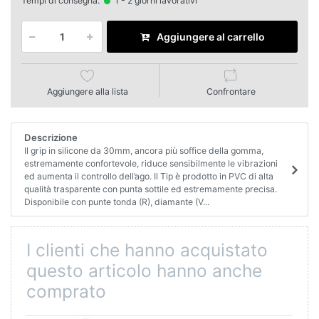
Tempi di consegna:
1 - 2 giorni lavorativi
Aggiungere al carrello
Aggiungere alla lista
Confrontare
Descrizione
Il grip in silicone da 30mm, ancora più soffice della gomma,
estremamente confortevole, riduce sensibilmente le vibrazioni
ed aumenta il controllo dell’ago. Il Tip è prodotto in PVC di alta
qualità trasparente con punta sottile ed estremamente precisa.
Disponibile con punte tonda (R), diamante (V...
I clienti che hanno acquistato
questo articolo hanno anche
comprato