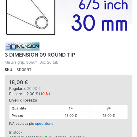
3 DIMENSION 09 ROUND TIP
Misura grip: 30mm. Box 20 tubi
SKU
3D09RT
18,00 €
Regolare:
20,00 €
Risparmi:
2,00 €
(10 %)
Livelli di prezzo
Quantità
1+
3+
Prezzo
18,00 €
15,00 €
IVA esclusa più
spedizione
In stock