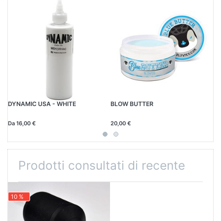
DYNAMIC USA - WHITE
BLOW BUTTER
R
Da 16,00 €
20,00 €
15
Prodotti consultati di recente
10 %