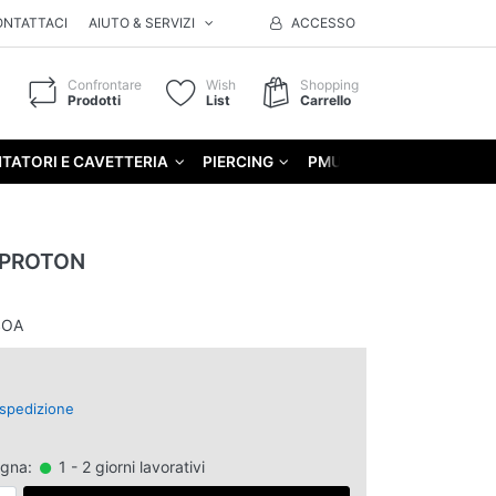
ONTATTACI
AIUTO & SERVIZI
ACCESSO
Confrontare
Wish
Shopping
Prodotti
List
Carrello
TATORI E CAVETTERIA
PIERCING
PMU
GIFT
 PROTON
SOA
spedizione
egna:
1 - 2 giorni lavorativi