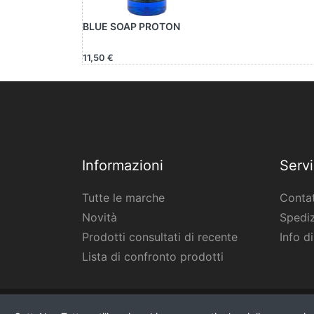
BLUE SOAP PROTON
11,50 €
Informazioni
Servi
Tutte le marche
Contat
Novità
Spediz
Prodotti consultati di recente
Info d
Lista di confronto prodotti
* Tutti i prezzi IVA esclusa, più
spedizione
.