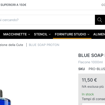
SUPERIORI A 150€
C
MACCHINETTE
STENCIL
FORNITURE STUDIO
ALIMEN
zione della Cute
BLUE SOAP PROTON
BLUE SOAP
Flacone 1000ml
SKU
PRO-BLU
11,50 €
IVA esclusa più
In stock
Tempi di cons