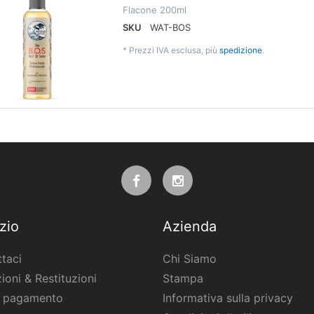
Flacone 200ml
SKU
WAT-BOS
*
Prezzi IVA esclusa, più
spedizione
.
zio
Azienda
taci
Chi Siamo
ioni & Restituzioni
Stampa
i pagamento
Informativa sulla privacy