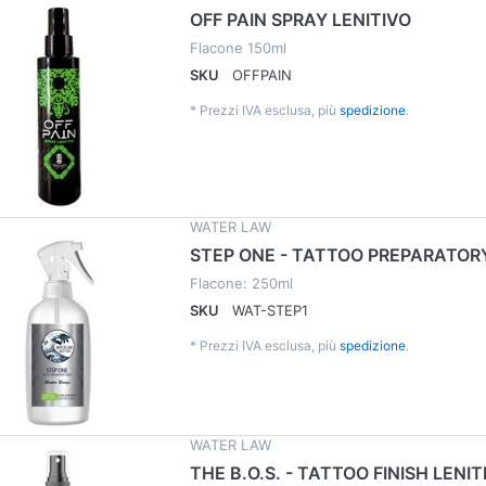
OFF PAIN SPRAY LENITIVO
Flacone 150ml
SKU
OFFPAIN
*
Prezzi IVA esclusa, più
spedizione
.
WATER LAW
STEP ONE - TATTOO PREPARATOR
Flacone: 250ml
SKU
WAT-STEP1
*
Prezzi IVA esclusa, più
spedizione
.
WATER LAW
THE B.O.S. - TATTOO FINISH LENIT