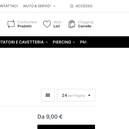
ONTATTACI
AIUTO & SERVIZI
ACCESSO
Confrontare
Wish
Shopping
Prodotti
List
Carrello
TATORI E CAVETTERIA
PIERCING
PMU
GIFT
24
per Pagina
Da 9,00 €