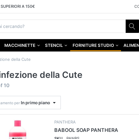
SUPERIORI A 150€
C
MACCHINETTE
STENCIL
FORNITURE STUDIO
ALIMEN
zione della Cute
infezione della Cute
f
10
In primo piano
namento per
PANTHERA
BABOOL SOAP PANTHERA
SKU
PANBS