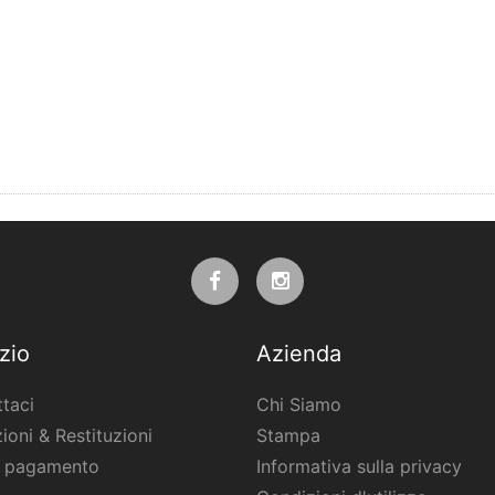
zio
Azienda
taci
Chi Siamo
ioni & Restituzioni
Stampa
i pagamento
Informativa sulla privacy