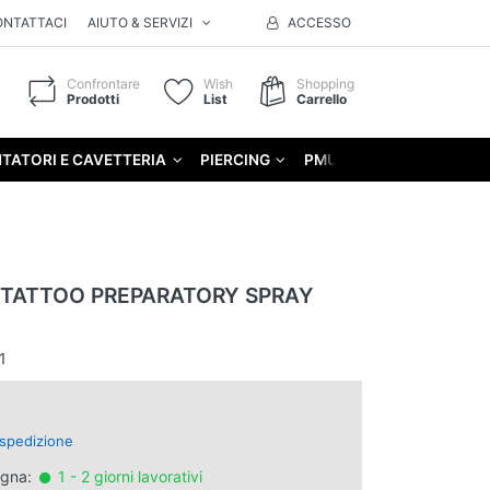
ONTATTACI
AIUTO & SERVIZI
ACCESSO
Confrontare
Wish
Shopping
Prodotti
List
Carrello
TATORI E CAVETTERIA
PIERCING
PMU
GIFT
- TATTOO PREPARATORY SPRAY
1
spedizione
egna:
1 - 2 giorni lavorativi