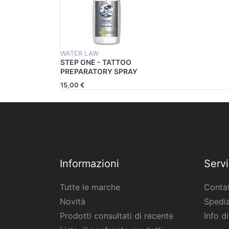
WATER LAW
STEP ONE - TATTOO
PREPARATORY SPRAY
15,00 €
Informazioni
Servi
Tutte le marche
Contat
Novità
Spediz
Prodotti consultati di recente
Info d