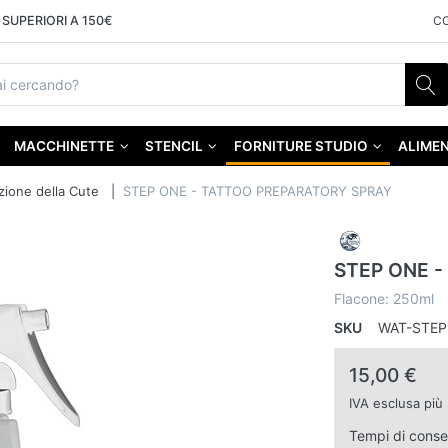
SUPERIORI A 150€
C
MACCHINETTE
STENCIL
FORNITURE STUDIO
ALIMEN
zione della Cute
STEP ONE - TATTOO PREPARATORY SPRAY
STEP ONE 
Flacone: 250ml
SKU
WAT-STEP
15,00 €
IVA esclusa più
Tempi di cons