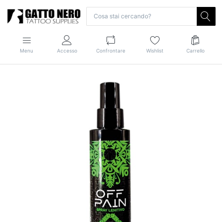
Menu
Accesso
Confrontare
Wishlist
Carrello