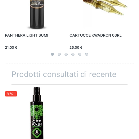
PANTHERA LIGHT SUMI
CARTUCCE KWADRON 03RL
NA
C
21,00 €
25,00 €
2,
Prodotti consultati di recente
9 %