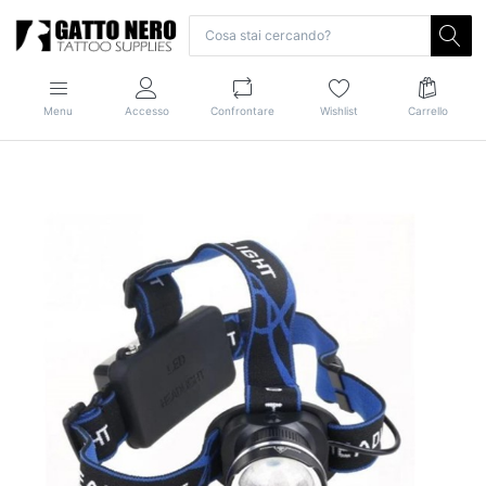
Menu
Accesso
Confrontare
Wishlist
Carrello