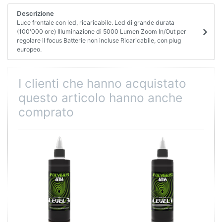
Descrizione
Luce frontale con led, ricaricabile. Led di grande durata
(100'000 ore) Illuminazione di 5000 Lumen Zoom In/Out per
regolare il focus Batterie non incluse Ricaricabile, con plug
europeo.
I clienti che hanno acquistato
questo articolo hanno anche
comprato
9