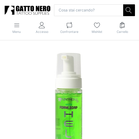
Menu
Accesso
Confrontare
Wishlist
Carrello