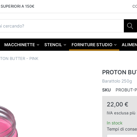
SUPERIORI A 150€
C
MACCHINETTE
STENCIL
FORNITURE STUDIO
ALIMEN
TON BUTTER - PINK
PROTON BUT
Barattolo 250g
SKU
PROBUT-P
22,00 €
IVA esclusa più
In stock
Tempi di cons