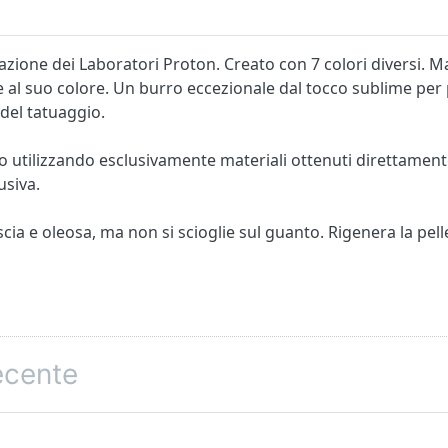
ione dei Laboratori Proton. Creato con 7 colori diversi. Ma
 e al suo colore. Un burro eccezionale dal tocco sublime per 
 del tatuaggio.
utilizzando esclusivamente materiali ottenuti direttamente d
usiva.
ia e oleosa, ma non si scioglie sul guanto. Rigenera la pel
 mango, oli naturali.
atto di melograno.
recente