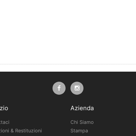
zio
Azienda
taci
Chi Siamo
ioni & Restituzioni
Stampa