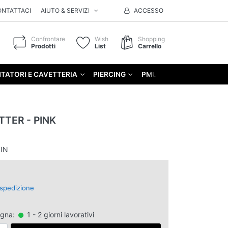
ONTATTACI
AIUTO & SERVIZI
ACCESSO
Confrontare
Wish
Shopping
Prodotti
List
Carrello
TATORI E CAVETTERIA
PIERCING
PMU
GIFT
TER - PINK
IN
spedizione
egna:
1 - 2 giorni lavorativi