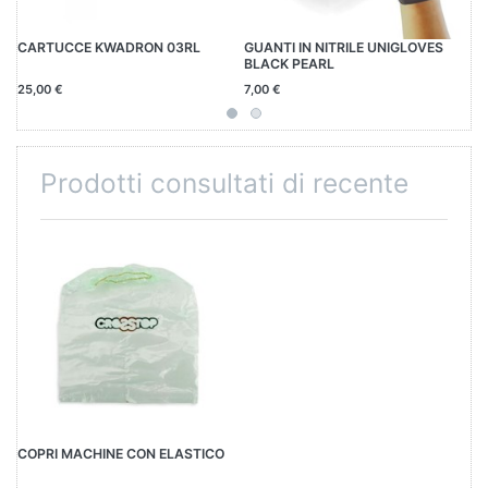
CARTUCCE KWADRON 03RL
GUANTI IN NITRILE UNIGLOVES
TO
BLACK PEARL
50
25,00 €
7,00 €
5,
Prodotti consultati di recente
COPRI MACHINE CON ELASTICO