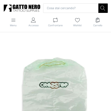
Menu
Accesso
Confrontare
Wishlist
Carrello