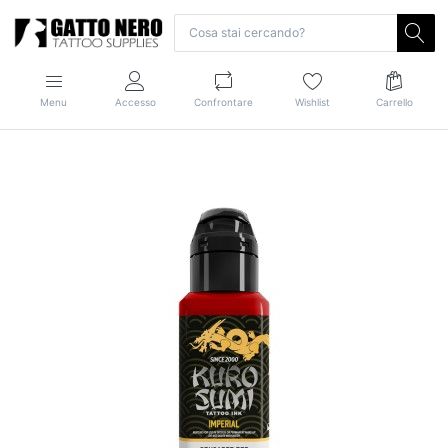
Menu
Accesso
Confrontare
Wishlist
Carrello