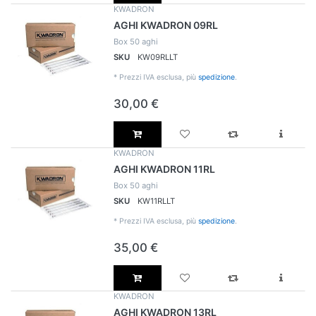
KWADRON
AGHI KWADRON 09RL
Box 50 aghi
SKU
KW09RLLT
*
Prezzi IVA esclusa, più
spedizione
.
30,00 €
KWADRON
AGHI KWADRON 11RL
Box 50 aghi
SKU
KW11RLLT
*
Prezzi IVA esclusa, più
spedizione
.
35,00 €
KWADRON
AGHI KWADRON 13RL