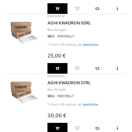
KWADRON
AGHI KWADRON 05RL
Box 50 aghi
SKU
KW05RLLT
*
Prezzi IVA esclusa, più
spedizione
.
25,00 €
KWADRON
AGHI KWADRON 07RL
Box 50 aghi
SKU
KW07RLLT
*
Prezzi IVA esclusa, più
spedizione
.
30,00 €