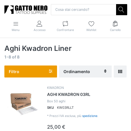
Menu
Accesso
Confrontare
Wishlist
Carrello
Aghi Kwadron Liner
1-8
of
8
Filtro
Ordinamento
KWADRON
AGHI KWADRON 03RL
Box 50 aghi
SKU
KW03RLLT
*
Prezzi IVA esclusa, più
spedizione
.
25,00 €