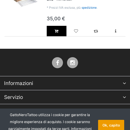
*
Prezzi IVA esclusa, più
spedizione
.
35,00 €
Informazioni
Servizio
Azienda
GattoNeroTattoo utilizza i cookie per garantire la
migliore esperienza di acquisto. I cookie saranno
* Tutti i prezzi IVA esclusa, più
Copyright © 2026 GattoNeroTattoo.
Ok, capito
parzialmente impostati da terze parti.
Informazioni
spedizione
.
Tutti i diritti riservati.