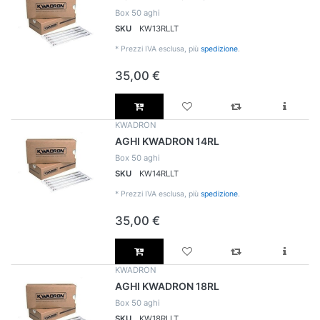
Box 50 aghi
SKU
KW13RLLT
*
Prezzi IVA esclusa, più
spedizione
.
35,00 €
KWADRON
AGHI KWADRON 14RL
Box 50 aghi
SKU
KW14RLLT
*
Prezzi IVA esclusa, più
spedizione
.
35,00 €
KWADRON
AGHI KWADRON 18RL
Box 50 aghi
SKU
KW18RLLT