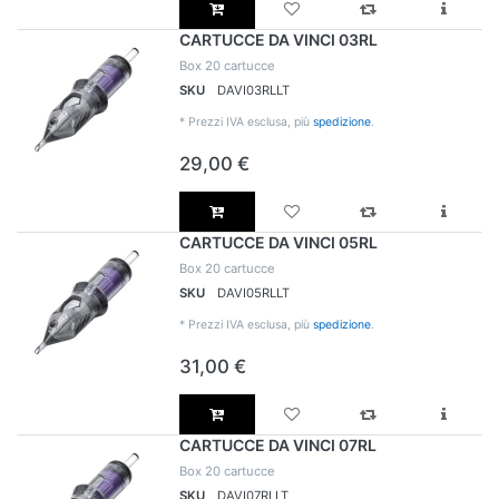
CARTUCCE DA VINCI 03RL
Box 20 cartucce
SKU
DAVI03RLLT
*
Prezzi IVA esclusa, più
spedizione
.
29,00 €
CARTUCCE DA VINCI 05RL
Box 20 cartucce
SKU
DAVI05RLLT
*
Prezzi IVA esclusa, più
spedizione
.
31,00 €
CARTUCCE DA VINCI 07RL
Box 20 cartucce
SKU
DAVI07RLLT