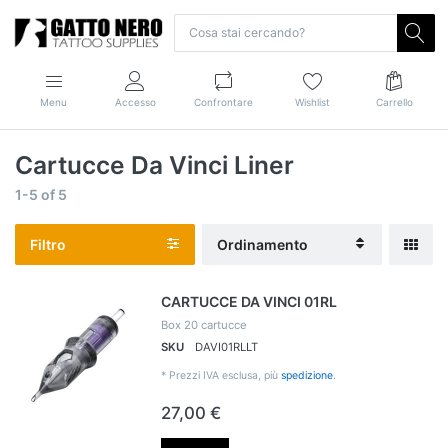
Menu
Accesso
Confrontare
Wishlist
Carrello
Cartucce Da Vinci Liner
1-5
of
5
Filtro
Ordinamento
CARTUCCE DA VINCI 01RL
Box 20 cartucce
SKU
DAVI01RLLT
*
Prezzi IVA esclusa, più
spedizione
.
27,00 €