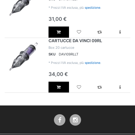
*
Prezzi IVA esclusa, più
spedizione
.
31,00 €
CARTUCCE DA VINCI 09RL
Box 20 cartucce
SKU
DAVI09RLLT
*
Prezzi IVA esclusa, più
spedizione
.
34,00 €