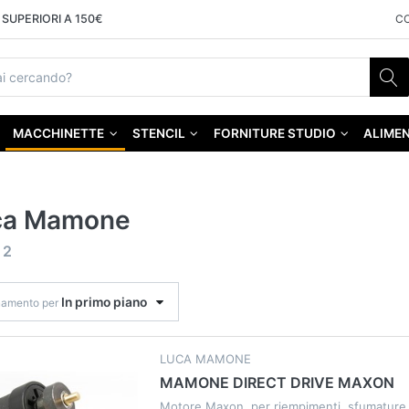
SUPERIORI A 150€
C
MACCHINETTE
STENCIL
FORNITURE STUDIO
ALIMEN
ca Mamone
f
2
In primo piano
namento per
LUCA MAMONE
MAMONE DIRECT DRIVE MAXON
Motore Maxon, per riempimenti, sfumature 