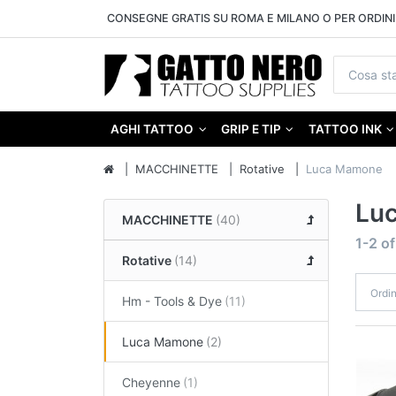
CONSEGNE GRATIS SU ROMA E MILANO O PER ORDINI 
AGHI TATTOO
GRIP E TIP
TATTOO INK
MACCHINETTE
Rotative
Luca Mamone
Lu
MACCHINETTE
1-2
o
Rotative
Ordi
Hm - Tools & Dye
Luca Mamone
Cheyenne