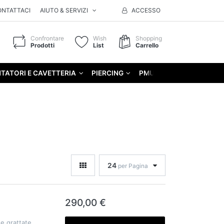
ONTATTACI
AIUTO & SERVIZI
ACCESSO
Confrontare
Wish
Shopping
Prodotti
List
Carrello
TATORI E CAVETTERIA
PIERCING
PMU
GIFT
24
per Pagina
290,00 €
e grattate.