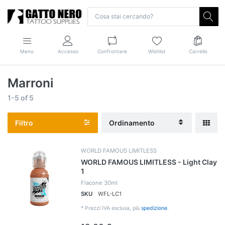
Menu
Accesso
Confrontare
Wishlist
Carrello
Marroni
1-5
of
5
Filtro
Ordinamento
WORLD FAMOUS LIMITLESS
WORLD FAMOUS LIMITLESS - Light Clay
1
Flacone 30ml
SKU
WFL-LC1
*
Prezzi IVA esclusa, più
spedizione
.