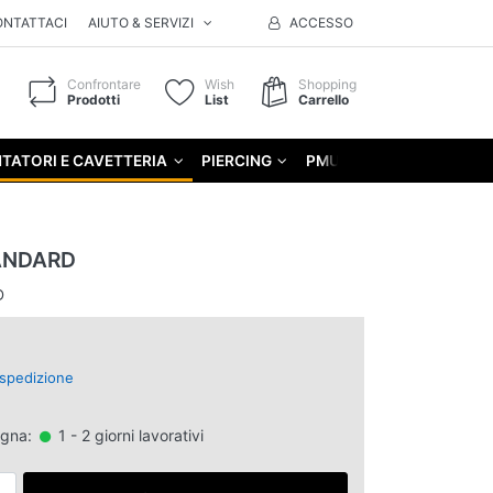
ONTATTACI
AIUTO & SERVIZI
ACCESSO
Confrontare
Wish
Shopping
Prodotti
List
Carrello
TATORI E CAVETTERIA
PIERCING
PMU
GIFT
ANDARD
D
spedizione
egna:
1 - 2 giorni lavorativi