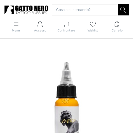
Menu
Accesso
Confrontare
Wishlist
Carrello