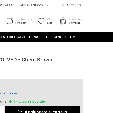
ONTATTACI
AIUTO & SERVIZI
ACCESSO
Confrontare
Wish
Shopping
Prodotti
List
Carrello
TATORI E CAVETTERIA
PIERCING
PMU
GIFT
OLVED - Ghent Brown
spedizione
egna:
1 - 2 giorni lavorativi
Aggiungere al carrello