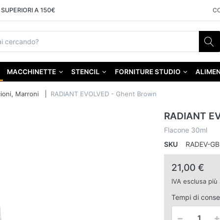
SUPERIORI A 150€
C
MACCHINETTE
STENCIL
FORNITURE STUDIO
ALIMEN
cioni, Marroni
RADIANT EVOLVED - Ghent Brown
RADIANT EV
Flacone 30ml
SKU
RADEV-GB
21,00 €
IVA esclusa più
Tempi di cons