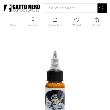
Menu
Accesso
Confrontare
Wishlist
Carrello