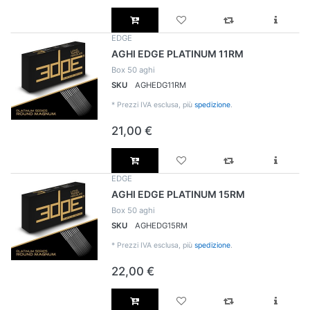
EDGE
AGHI EDGE PLATINUM 11RM
Box 50 aghi
SKU
AGHEDG11RM
*
Prezzi IVA esclusa, più
spedizione
.
21,00 €
EDGE
AGHI EDGE PLATINUM 15RM
Box 50 aghi
SKU
AGHEDG15RM
*
Prezzi IVA esclusa, più
spedizione
.
22,00 €