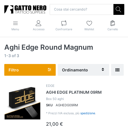
Menu
Accesso
Confrontare
Wishlist
Carrello
Aghi Edge Round Magnum
1-3
of
3
Filtro
Ordinamento
EDGE
AGHI EDGE PLATINUM 09RM
Box 50 aghi
SKU
AGHEDG09RM
*
Prezzi IVA esclusa, più
spedizione
.
21,00 €