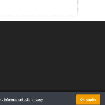
Copyright © 2026 GattoNeroTattoo. Tutti i diritti riservati.
ti.
Informazioni sulla privacy
Ok, capito