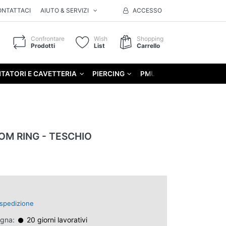
ONTATTACI
AIUTO & SERVIZI
ACCESSO
Confrontare
Wish
Shopping
Prodotti
List
Carrello
TATORI E CAVETTERIA
PIERCING
PMU
GIFT
OM RING - TESCHIO
spedizione
egna:
20 giorni lavorativi