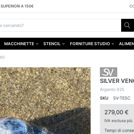
SUPERIORI A 150€
C
MACCHINETTE
STENCIL
FORNITURE STUDIO
ALIMEN
HIO
SILVER VEN
Argento 925
SKU
SV-TESC
279,00 €
IVA esclusa più
Tempi di cons