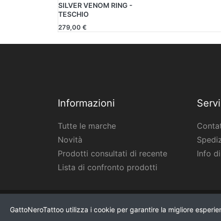
SILVER VENOM RING -
TESCHIO
279,00 €
Informazioni
Servi
Tutte le marche
Contat
Novità
Spediz
Prodotti consultati di recente
Info d
Lista di confronto prodotti
* Tutti i prezzi IVA esclusa, più
spedizione
.
GattoNeroTattoo utilizza i cookie per garantire la migliore esperi
<