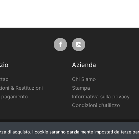
zio
Azienda
taci
Chi Siamo
ioni & Restituzioni
Stampa
i pagamento
Informativa sulla privacy
Condizioni d'utilizzo
enza di acquisto. I cookie saranno parzialmente impostati da terze par