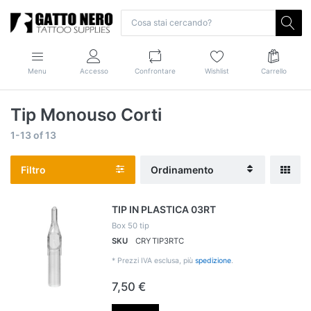
Menu
Accesso
Confrontare
Wishlist
Carrello
Tip Monouso Corti
1-13
of
13
Filtro
Ordinamento
TIP IN PLASTICA 03RT
Box 50 tip
SKU
CRYTIP3RTC
*
Prezzi IVA esclusa, più
spedizione
.
7,50 €