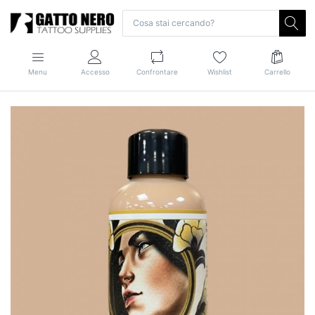
Menu
Accesso
Confrontare
Wishlist
Carrello