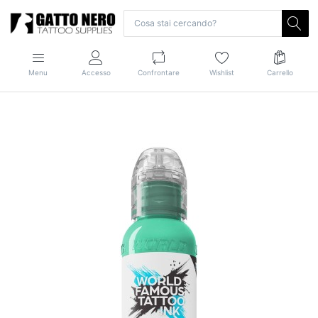
Menu
Accesso
Confrontare
Wishlist
Carrello