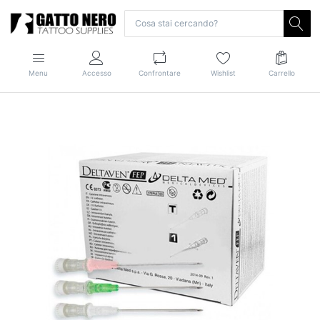
Menu
Accesso
Confrontare
Wishlist
Carrello