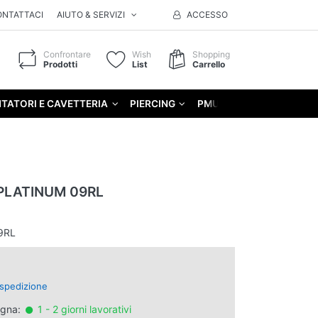
ONTATTACI
AIUTO & SERVIZI
ACCESSO
Confrontare
Wish
Shopping
Prodotti
List
Carrello
TATORI E CAVETTERIA
PIERCING
PMU
GIFT
PLATINUM 09RL
9RL
spedizione
egna:
1 - 2 giorni lavorativi