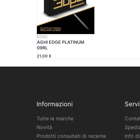
EDGE
AGHI EDGE PLATINUM
09RL
21,00 €
Informazioni
Servi
Tutte le marche
Contat
Novità
Spediz
Prodotti consultati di recente
Info d