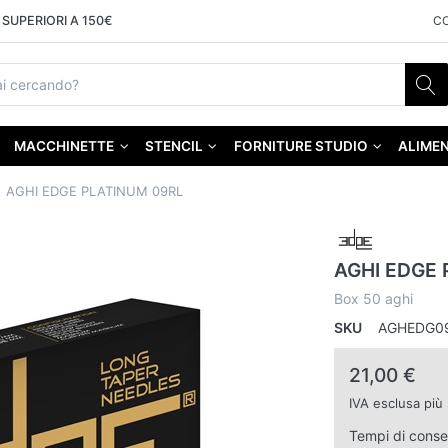
SUPERIORI A 150€
C
MACCHINETTE
STENCIL
FORNITURE STUDIO
ALIMEN
AGHI EDGE PLATINUM 09RL
AGHI EDGE 
Box 50 aghi
SKU
AGHEDG0
21,00 €
IVA esclusa più
Tempi di cons