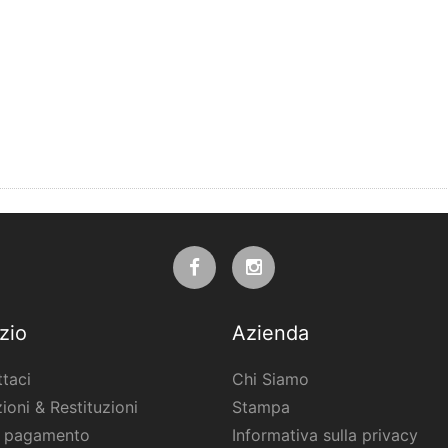
zio
Azienda
taci
Chi Siamo
ioni & Restituzioni
Stampa
i pagamento
Informativa sulla privacy