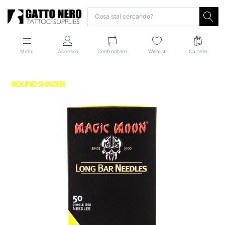
Menu
Accesso
Confrontare
Wishlist
Carrello