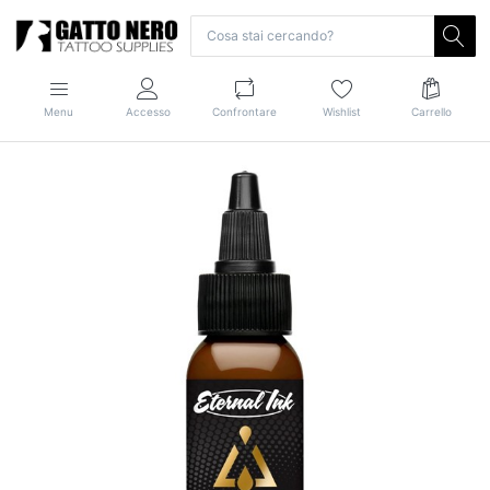
Menu
Accesso
Confrontare
Wishlist
Carrello