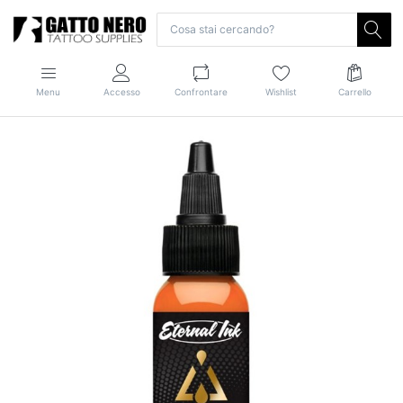
Menu
Accesso
Confrontare
Wishlist
Carrello