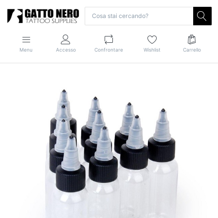
Menu
Accesso
Confrontare
Wishlist
Carrello