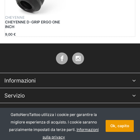
CHEYENNE
CHEYENNE D-GRIP ERGO ONE
INCH
9,00 €
Informazioni
Servizio
Azienda
GattoNeroTattoo utilizza i cookie per garantire la
migliore esperienza di acquisto. I cookie saranno
* Tutti i prezzi IVA esclusa, più
Copyright © 2026 GattoNeroTattoo.
Ok, capito
parzialmente impostati da terze parti.
Informazioni
spedizione
.
Tutti i diritti riservati.
sulla privacy