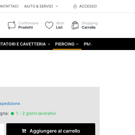
ONTATTACI
AIUTO & SERVIZI
ACCESSO
Confrontare
Wish
Shopping
Prodotti
List
Carrello
TATORI E CAVETTERIA
PIERCING
PMU
GIFT
spedizione
egna:
1 - 2 giorni lavorativi
Aggiungere al carrello