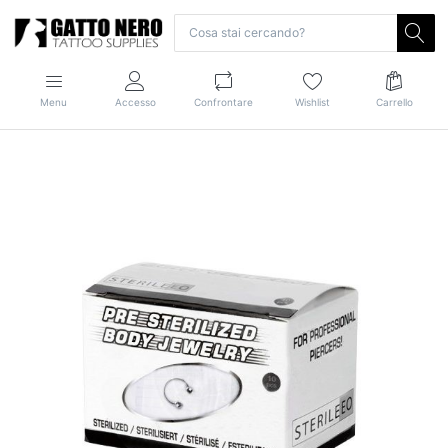
Menu
Accesso
Confrontare
Wishlist
Carrello