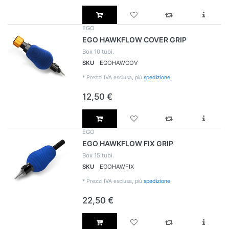
EGO
EGO HAWKFLOW COVER GRIP
Box 10 tubi.
SKU
EGOHAWCOV
*
Prezzi IVA esclusa, più
spedizione
.
12,50 €
EGO
EGO HAWKFLOW FIX GRIP
Box 15 tubi.
SKU
EGOHAWFIX
*
Prezzi IVA esclusa, più
spedizione
.
22,50 €