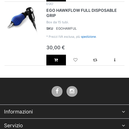
EGO
EGO HAWKFLOW FULL DISPOSABLE
GRIP
Box da 15 tubi.
SKU
EGOHAWFUL
*
Prezzi IVA esclusa, più
spedizione
.
30,00 €
Informazioni
Servizio