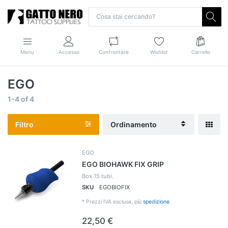
Menu
Accesso
Confrontare
Wishlist
Carrello
EGO
1-4
of
4
Filtro
Ordinamento
EGO
EGO BIOHAWK FIX GRIP
Box 15 tubi.
SKU
EGOBIOFIX
*
Prezzi IVA esclusa, più
spedizione
.
22,50 €