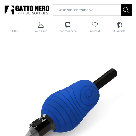
Menu
Accesso
Confrontare
Wishlist
Carrello