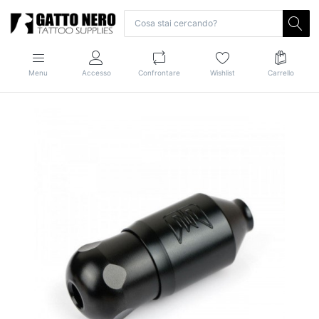
Menu
Accesso
Confrontare
Wishlist
Carrello