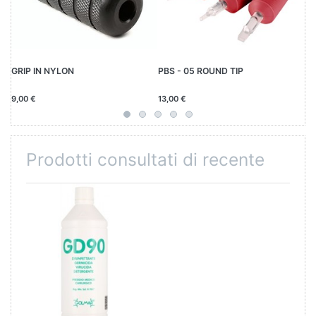
GRIP IN NYLON
PBS - 05 ROUND TIP
ST
9,00 €
13,00 €
24
Prodotti consultati di recente