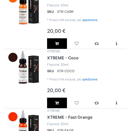
Flacone 30ml
SKU
XTR-CARR
*
Prezzi IVA esclusa, più
spedizione
.
20,00 €
XTREME
XTREME - Coco
Flacone 30ml
SKU
XTR-COCO
*
Prezzi IVA esclusa, più
spedizione
.
20,00 €
XTREME
XTREME - Fast Orange
Flacone 30ml
SKU
XTR-FAOR