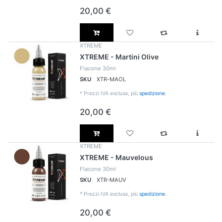
20,00 €
XTREME
XTREME - Martini Olive
Flacone 30ml
SKU
XTR-MAOL
*
Prezzi IVA esclusa, più
spedizione
.
20,00 €
XTREME
XTREME - Mauvelous
Flacone 30ml
SKU
XTR-MAUV
*
Prezzi IVA esclusa, più
spedizione
.
20,00 €