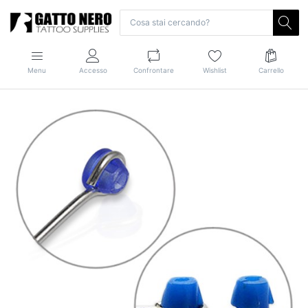
Menu
Accesso
Confrontare
Wishlist
Carrello