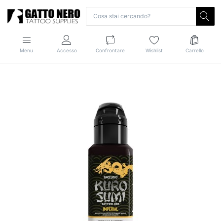
Menu
Accesso
Confrontare
Wishlist
Carrello