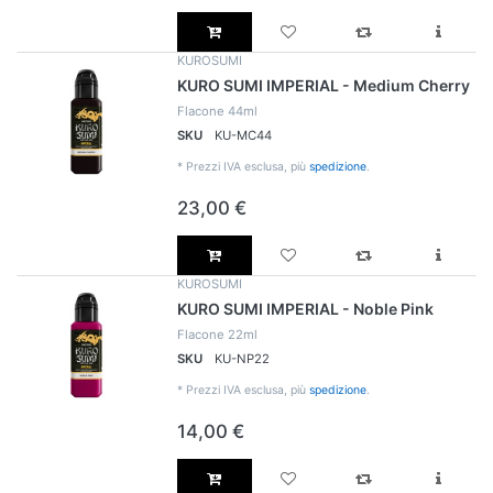
KUROSUMI
KURO SUMI IMPERIAL - Medium Cherry
Flacone 44ml
SKU
KU-MC44
*
Prezzi IVA esclusa, più
spedizione
.
23,00 €
KUROSUMI
KURO SUMI IMPERIAL - Noble Pink
Flacone 22ml
SKU
KU-NP22
*
Prezzi IVA esclusa, più
spedizione
.
14,00 €