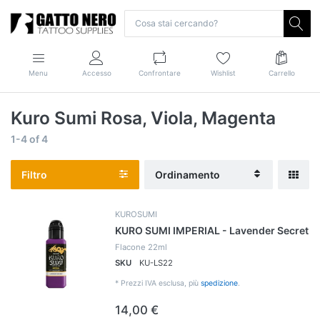
Menu
Accesso
Confrontare
Wishlist
Carrello
Kuro Sumi Rosa, Viola, Magenta
1-4
of
4
Filtro
Ordinamento
KUROSUMI
KURO SUMI IMPERIAL - Lavender Secret
Flacone 22ml
SKU
KU-LS22
*
Prezzi IVA esclusa, più
spedizione
.
14,00 €