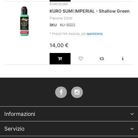
KUROSUMI
KURO SUMI IMPERIAL - Shallow Green
Flacone 22ml
SKU
KU-SG22
*
Prezzi IVA esclusa, più
spedizione
.
14,00 €
Informazioni
Servizio