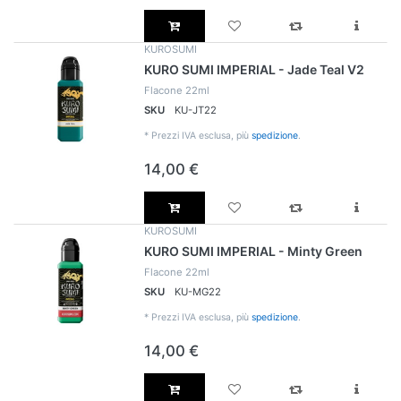
KUROSUMI
KURO SUMI IMPERIAL - Jade Teal V2
Flacone 22ml
SKU
KU-JT22
*
Prezzi IVA esclusa, più
spedizione
.
14,00 €
KUROSUMI
KURO SUMI IMPERIAL - Minty Green
Flacone 22ml
SKU
KU-MG22
*
Prezzi IVA esclusa, più
spedizione
.
14,00 €