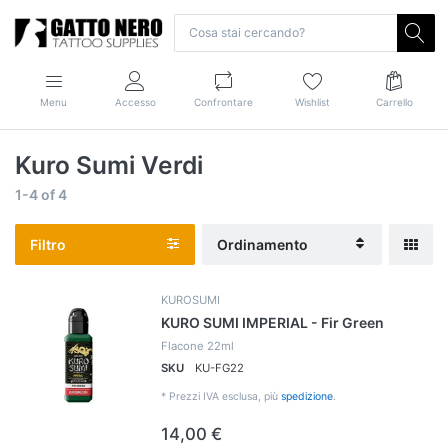
Menu
Accesso
Confrontare
Wishlist
Carrello
Kuro Sumi Verdi
1-4
of
4
Filtro
Ordinamento
KUROSUMI
KURO SUMI IMPERIAL - Fir Green
Flacone 22ml
SKU
KU-FG22
*
Prezzi IVA esclusa, più
spedizione
.
14,00 €